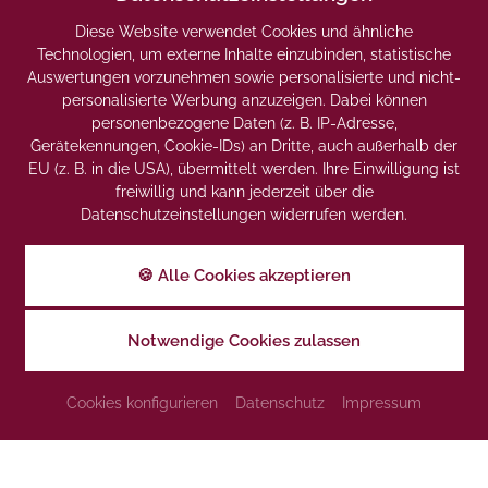
Pool eine angenehme Erfrischung im Sommer und eine
Diese Website verwendet Cookies und ähnliche
wohlige Entspannung im Winter.
Technologien, um externe Inhalte einzubinden, statistische
Auswertungen vorzunehmen sowie personalisierte und nicht-
personalisierte Werbung anzuzeigen. Dabei können
personenbezogene Daten (z. B. IP-Adresse,
Gerätekennungen, Cookie-IDs) an Dritte, auch außerhalb der
EU (z. B. in die USA), übermittelt werden. Ihre Einwilligung ist
freiwillig und kann jederzeit über die
Noch mehr
Datenschutzeinstellungen widerrufen werden.
Wellness
🍪 Alle Cookies akzeptieren
Für eine kleine Auszeit vom Schwimmsport sorgen unsere
gemütlichen Wellness-Liegen, auf denen es sich
Notwendige Cookies zulassen
wunderbar entspannen lässt. Die stimmungsvolle
Beleuchtung lässt Sie zur Ruhe kommen und wohlfühlen.
Cookies konfigurieren
Datenschutz
Impressum
Buchen Sie als Krönung für den Entspannungstag noch
eine wohltuende Massage.