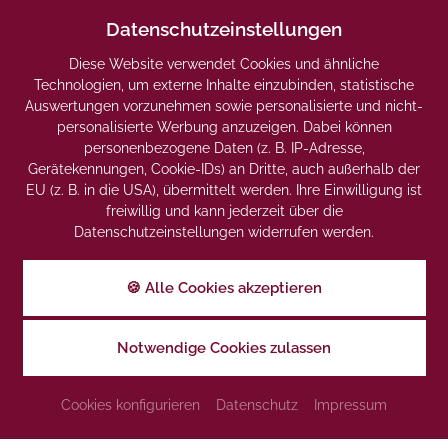
Datenschutzeinstellungen
Abreise
*
Diese Website verwendet Cookies und ähnliche
+
Alternatives Reisedatum einblenden
Technologien, um externe Inhalte einzubinden, statistische
Auswertungen vorzunehmen sowie personalisierte und nicht-
personalisierte Werbung anzuzeigen. Dabei können
Personen
personenbezogene Daten (z. B. IP-Adresse,
Gerätekennungen, Cookie-IDs) an Dritte, auch außerhalb der
Erwachsene
*
EU (z. B. in die USA), übermittelt werden. Ihre Einwilligung ist
freiwillig und kann jederzeit über die
Datenschutzeinstellungen widerrufen werden.
Kinder
🍪 Alle Cookies akzeptieren
Notwendige Cookies zulassen
Weitere Zimmer
Benötigen Sie noch weitere Zimmer für Ihren Aufenthalt?
Cookies konfigurieren
Datenschutz
Impressum
+
Zimmertyp hinzufügen